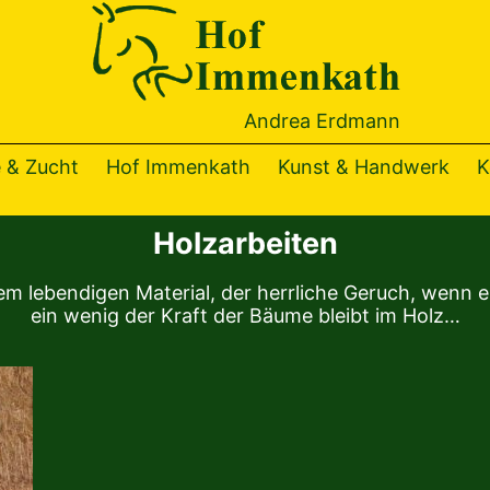
Hof
Immenka
Andrea Erdmann
 & Zucht
Hof Immenkath
Kunst & Handwerk
K
Holzarbeiten
em lebendigen Material, der herrliche Geruch, wenn es
ein wenig der Kraft der Bäume bleibt im Holz…