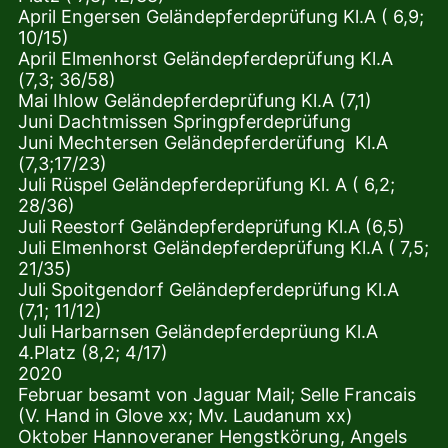
April Engersen Geländepferdeprüfung Kl.A ( 6,9;
10/15)
April Elmenhorst Geländepferdeprüfung Kl.A
(7,3; 36/58)
Mai Ihlow Geländepferdeprüfung Kl.A (7,1)
Juni Dachtmissen Springpferdeprüfung
Juni Mechtersen Geländepferderüfung Kl.A
(7,3;17/23)
Juli Rüspel Geländepferdeprüfung Kl. A ( 6,2;
28/36)
Juli Reestorf Geländepferdeprüfung Kl.A (6,5)
Juli Elmenhorst Geländepferdeprüfung Kl.A ( 7,5;
21/35)
Juli Spoitgendorf Geländepferdeprüfung Kl.A
(7,1; 11/12)
Juli Harbarnsen Geländepferdeprüung Kl.A
4.Platz (8,2; 4/17)
2020
Februar besamt von Jaguar Mail; Selle Francais
(V. Hand in Glove xx; Mv. Laudanum xx)
Oktober Hannoveraner Hengstkörung, Angels