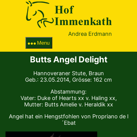
Hof
Immenka
Andrea Erdmann
Menu
Butts Angel Delight
Hannoveraner Stute, Braun
Geb.: 23.05.2014, Grösse: 162 cm
Abstammung:
Vater: Duke of Hearts xx v. Haling xx,
Mutter: Butts Amelie v. Heraldik xx
Angel hat ein Hengstfohlen von Propriano de l
´Ebat