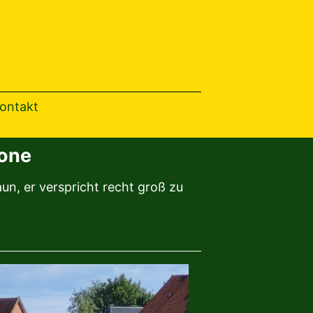
th
ontakt
none
un, er verspricht recht groß zu