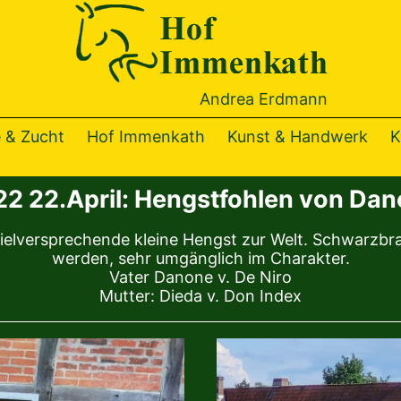
Hof
Immenka
Andrea Erdmann
 & Zucht
Hof Immenkath
Kunst & Handwerk
K
2 22.April: Hengstfohlen von Da
ielversprechende kleine Hengst zur Welt. Schwarzbra
werden, sehr umgänglich im Charakter.
Vater Danone v. De Niro
Mutter: Dieda v. Don Index