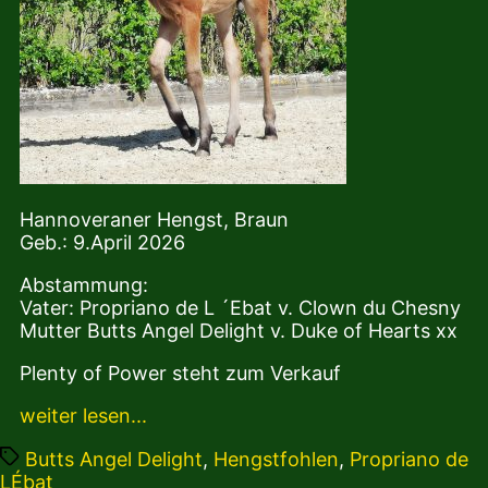
Hannoveraner Hengst, Braun
Geb.: 9.April 2026
Abstammung:
Vater: Propriano de L ´Ebat v. Clown du Chesny
Mutter Butts Angel Delight v. Duke of Hearts xx
Plenty of Power steht zum Verkauf
weiter lesen...
Tags
Butts Angel Delight
,
Hengstfohlen
,
Propriano de
LÉbat