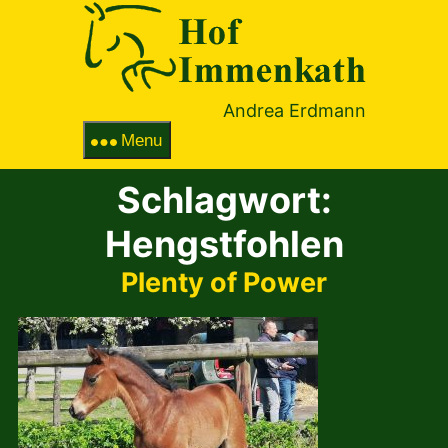
Hof
Immenka
Andrea Erdmann
Menu
Schlagwort:
Hengstfohlen
Plenty of Power