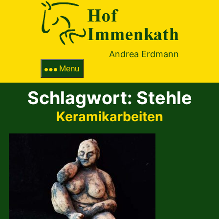
Hof
Immenka
Andrea Erdmann
Menu
Schlagwort:
Stehle
Keramikarbeiten