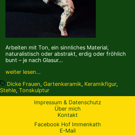
Arbeiten mit Ton, ein sinnliches Material,
naturalistisch oder abstrakt, erdig oder fröhlich
bunt – je nach Glasur…
weiter lesen...
Tags
Dicke Frauen
,
Gartenkeramik
,
Keramikfigur
,
Stehle
,
Tonskulptur
Impressum & Datenschutz
Über mich
Kontakt
Facebook Hof Immenkath
E-Mail